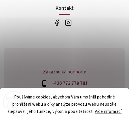
Kontakt
Zákaznická podpora:
+420 773 779 781
info@bossfood.cz
Používáme cookies, abychom Vám umožnili pohodlné
prohlížení webu a díky analýze provozu webu neustále
zlepšovali jeho funkce, výkon a použitelnost.
Více informací
Copyright 2026
bossfood.cz
. Všechna práva vyhrazena.
Nastavení
Vytvořil
Shoptet
| Design
Shoptak.cz