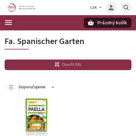
CZK
Prázdný košík
Hledat
Fa. Spanischer Garten
Otevřít filtr
Doporučujeme
Nejlevnější
Nejdražší
Nejprodávanější
Abecedně