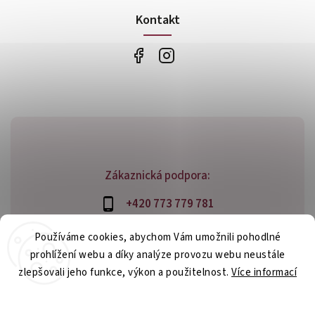
Kontakt
Zákaznická podpora:
+420 773 779 781
info@bossfood.cz
Používáme cookies, abychom Vám umožnili pohodlné
prohlížení webu a díky analýze provozu webu neustále
zlepšovali jeho funkce, výkon a použitelnost.
Více informací
Copyright 2026
bossfood.cz
. Všechna práva vyhrazena.
Nastavení
Vytvořil
Shoptet
| Design
Shoptak.cz