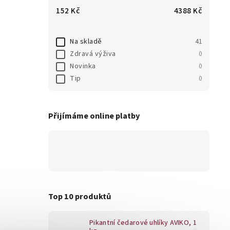
152
Kč
4388
Kč
Na skladě
41
Zdravá výživa
0
Novinka
0
Tip
0
Přijímáme online platby
Top 10 produktů
Pikantní čedarové uhlíky AVIKO, 1