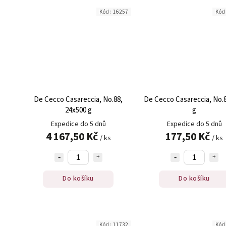
Kód:
16257
Kód
De Cecco Casareccia, No.88,
De Cecco Casareccia, No.8
24x500 g
g
Expedice do 5 dnů
Expedice do 5 dnů
4 167,50 Kč
177,50 Kč
/ ks
/ ks
Do košíku
Do košíku
Kód:
11732
Kód