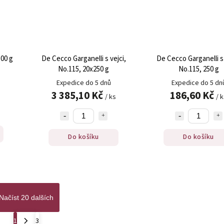
500 g
De Cecco Garganelli s vejci,
De Cecco Garganelli s 
No.115, 20x250 g
No.115, 250 g
Expedice do 5 dnů
Expedice do 5 dn
3 385,10 Kč
186,60 Kč
/ ks
/ 
Do košíku
Do košíku
Načíst 20 dalších
1
3