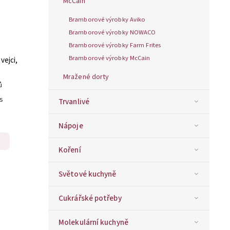
McCain
Bramborové výrobky Aviko
Bramborové výrobky NOWACO
Bramborové výrobky Farm Frites
Bramborové výrobky McCain
vejci,
Mražené dorty
ů
ks
Trvanlivé
Nápoje
Koření
Světové kuchyně
Cukrářské potřeby
Molekulární kuchyně