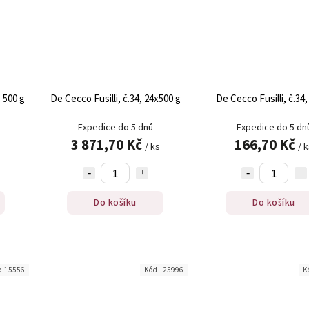
 500 g
De Cecco Fusilli, č.34, 24x500 g
De Cecco Fusilli, č.34,
Expedice do 5 dnů
Expedice do 5 dn
3 871,70 Kč
166,70 Kč
/ ks
/ 
Do košíku
Do košíku
:
15556
Kód:
25996
K