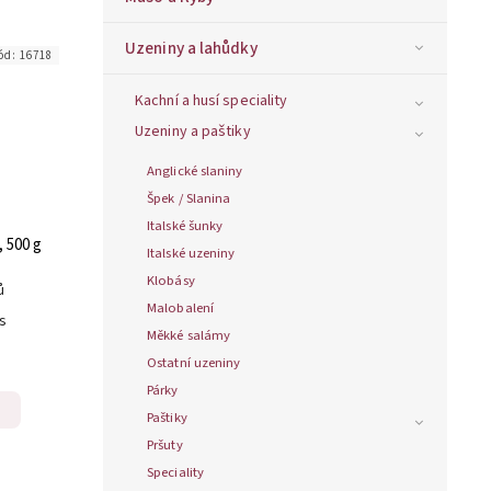
Uzeniny a lahůdky
ód:
16718
Kachní a husí speciality
Uzeniny a paštiky
Anglické slaniny
Špek / Slanina
Italské šunky
, 500 g
Italské uzeniny
Klobásy
ů
Malobalení
ks
Měkké salámy
Ostatní uzeniny
Párky
Paštiky
Pršuty
Speciality