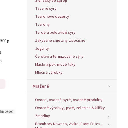
Šlehačky ve spreji
Tavené sýry
Tvarohové dezerty
Tvarohy
Tvrdé a polotvrdé sýry
Zakysané smetany živočišné
 500 g
Jogurty
ů
Čerstvé a termizované sýry
ks
Máslo a pokrmové tuky
Mléčné výrobky
Mražené
Ovoce, ovocné pyré, ovocné produkty
Ovocné výrobky, pyré, zelenina & klíčky
ód:
25997
Zmrzliny
Brambory Nowaco, Aviko, Farm Frites,