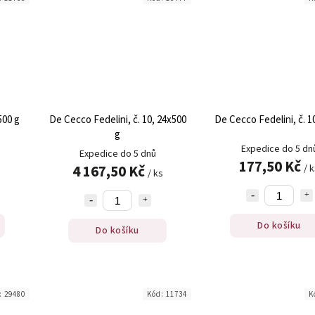
500 g
De Cecco Fedelini, č. 10, 24x500
De Cecco Fedelini, č. 10
g
Expedice do 5 dn
Expedice do 5 dnů
177,50 Kč
4 167,50 Kč
/ 
/ ks
Do košíku
Do košíku
:
29480
Kód:
11734
K