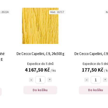
:
20224
Kód:
16717
K
uhé
De Cecco Capellini, č.9, 24x500 g
De Cecco Capellini, č.9
 g
Expedice do 5 dnů
Expedice do 5 dn
4 167,50 Kč
177,50 Kč
/ ks
/ 
Do košíku
Do košíku