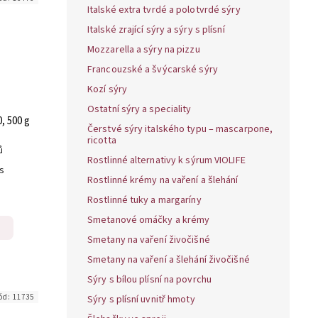
Italské extra tvrdé a polotvrdé sýry
Italské zrající sýry a sýry s plísní
Mozzarella a sýry na pizzu
Francouzské a švýcarské sýry
Kozí sýry
Ostatní sýry a speciality
, 500 g
Čerstvé sýry italského typu – mascarpone,
ricotta
ů
Rostlinné alternativy k sýrum VIOLIFE
ks
Rostlinné krémy na vaření a šlehání
Rostlinné tuky a margaríny
Smetanové omáčky a krémy
Smetany na vaření živočišné
Smetany na vaření a šlehání živočišné
Sýry s bílou plísní na povrchu
ód:
11735
Sýry s plísní uvnitř hmoty