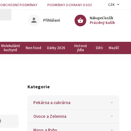
CZK
OBCHODNÍ PODMÍNKY
PODMÍNKY OCHRANY OSOBNÍCH ÚDAJŮ
KON
Nákupní košík
Přihlášení
Prázdný košík
Molekulární
Hotová
Non food
Dárky 2026
Děti
Mazlíčci
kuchyně
jídla
Kategorie
Pekárna a cukrárna
Ovoce a Zelenina
ě
Maso a Ryby