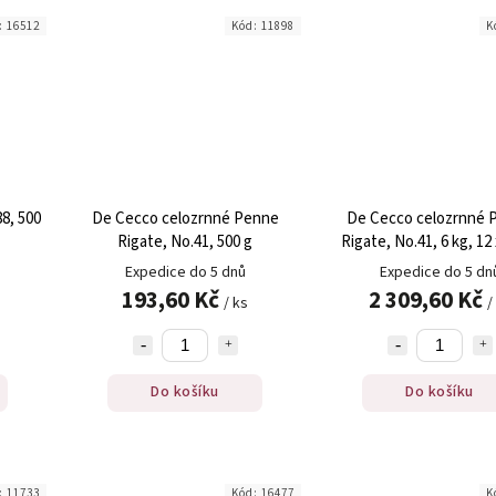
:
16512
Kód:
11898
K
8, 500
De Cecco celozrnné Penne
De Cecco celozrnné 
Rigate, No.41, 500 g
Rigate, No.41, 6 kg, 12
Expedice do 5 dnů
Expedice do 5 dn
193,60 Kč
2 309,60 Kč
/ ks
/
Do košíku
Do košíku
:
11733
Kód:
16477
K