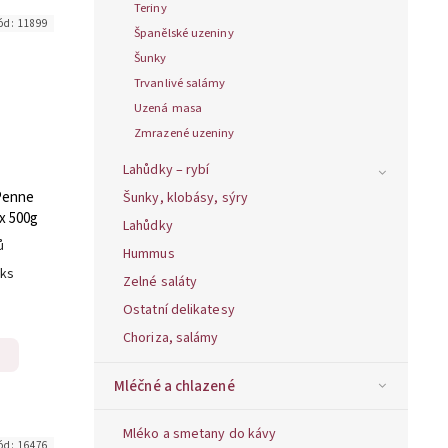
Teriny
ód:
11899
Španělské uzeniny
Šunky
Trvanlivé salámy
Uzená masa
Zmrazené uzeniny
Lahůdky – rybí
Penne
Šunky, klobásy, sýry
 x 500g
Lahůdky
ů
Hummus
 ks
Zelné saláty
Ostatní delikatesy
Choriza, salámy
Mléčné a chlazené
Mléko a smetany do kávy
ód:
16476