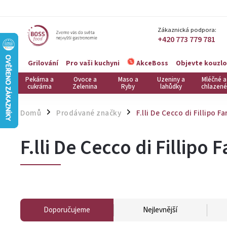
Zákaznická podpora:
+420 773 779 781
Grilování
Pro vaši kuchyni
Objevte kouzlo
AkceBoss
Pekárna a
Ovoce a
Maso a
Uzeniny a
Mléčné a
cukrárna
Zelenina
Ryby
lahůdky
chlazené
Domů
Prodávané značky
F.lli De Cecco di Fillipo F
/
/
F.lli De Cecco di Fillipo
Doporučujeme
Nejlevnější