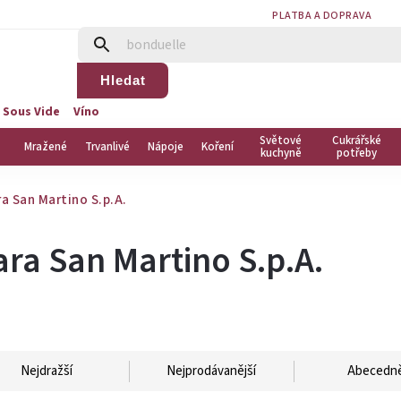
PLATBA A DOPRAVA
Hledat
 Sous Vide
Víno
Světové
Cukrářské
Mražené
Trvanlivé
Nápoje
Koření
kuchyně
potřeby
ara San Martino S.p.A.
 Fara San Martino S.p.A.
Nejdražší
Nejprodávanější
Abecedn