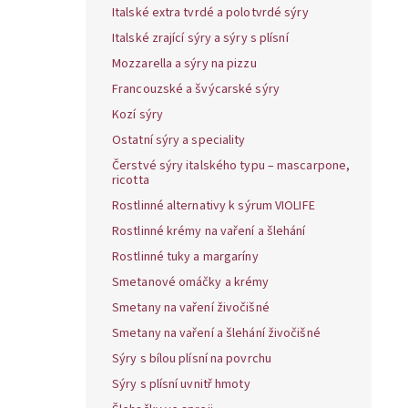
Italské extra tvrdé a polotvrdé sýry
Italské zrající sýry a sýry s plísní
Mozzarella a sýry na pizzu
Francouzské a švýcarské sýry
Kozí sýry
Ostatní sýry a speciality
Čerstvé sýry italského typu – mascarpone,
ricotta
Rostlinné alternativy k sýrum VIOLIFE
Rostlinné krémy na vaření a šlehání
Rostlinné tuky a margaríny
Smetanové omáčky a krémy
Smetany na vaření živočišné
Smetany na vaření a šlehání živočišné
Sýry s bílou plísní na povrchu
Sýry s plísní uvnitř hmoty