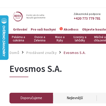
Zákaznická podpora:
+420 773 779 781
Grilování
Pro vaši kuchyni
Objevte kouzlo
AkceBoss
Pekárna a
Ovoce a
Maso a
Uzeniny a
Mléčné a
cukrárna
Zelenina
Ryby
lahůdky
chlazené
Domů
Prodávané značky
Evosmos S.A.
/
/
Evosmos S.A.
Doporučujeme
Nejlevnější