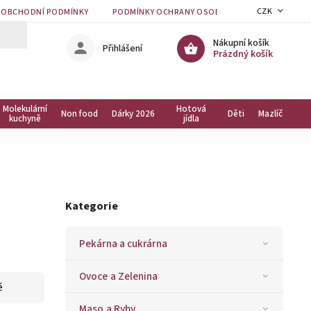
CZK
OBCHODNÍ PODMÍNKY
PODMÍNKY OCHRANY OSOBNÍCH ÚDAJŮ
KON
Nákupní košík
Přihlášení
Prázdný košík
Molekulární
Hotová
Non food
Dárky 2026
Děti
Mazlíčci
kuchyně
jídla
Kategorie
Pekárna a cukrárna
Ovoce a Zelenina
ě
Maso a Ryby