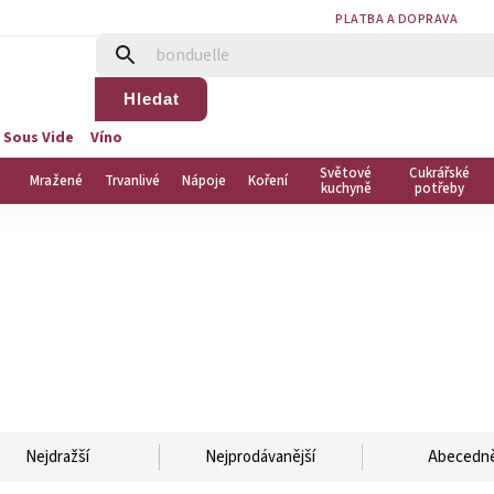
PLATBA A DOPRAVA
Hledat
 Sous Vide
Víno
Světové
Cukrářské
Mražené
Trvanlivé
Nápoje
Koření
kuchyně
potřeby
Nejdražší
Nejprodávanější
Abecedn