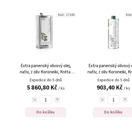
Kód:
27246
Kód
Extra panenský olivový olej,
Extra panenský olivový o
nativ, z oliv Koroneiki, Kréta,
nativ, z oliv Koroneiki, K
Manolakis Groves, 5 l
Manolakis Groves, 500
Expedice do 5 dnů
Expedice do 5 dnů
5 860,80 Kč
903,40 Kč
/ ks
/ ks
Do košíku
Do košíku