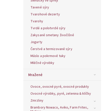
Šlehačky ve spreji
Tavené sýry
Tvarohové dezerty
Tvarohy
Tvrdé a polotvrdé sýry
Zakysané smetany živočišné
Jogurty
Čerstvé a termizované sýry
Máslo a pokrmové tuky
Mléčné výrobky
Mražené
Ovoce, ovocné pyré, ovocné produkty
Ovocné výrobky, pyré, zelenina & klíčky
Zmrzliny
Brambory Nowaco, Aviko, Farm Frites,