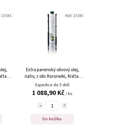
:
27243
Kód:
27245
lej,
Extra panenský olivový olej,
réta,
nativ, z oliv Koroneiki, Kréta,
 ml
Manolakis Groves, 750 ml
Expedice do 5 dnů
1 088,90 Kč
/ ks
Do košíku