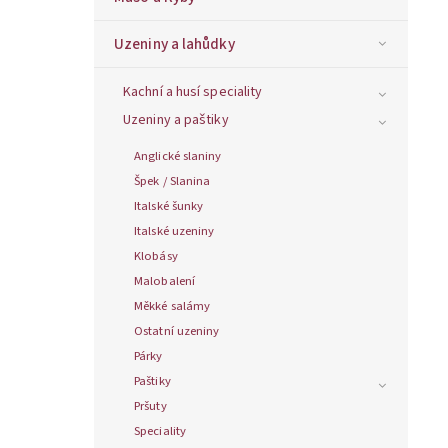
Uzeniny a lahůdky
Kachní a husí speciality
Uzeniny a paštiky
Anglické slaniny
Špek / Slanina
Italské šunky
Italské uzeniny
Klobásy
Malobalení
Měkké salámy
Ostatní uzeniny
Párky
Paštiky
Pršuty
Speciality