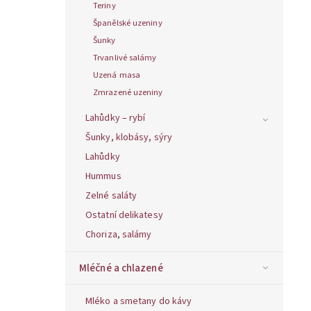
Teriny
Španělské uzeniny
Šunky
Trvanlivé salámy
Uzená masa
Zmrazené uzeniny
Lahůdky – rybí
Šunky, klobásy, sýry
Lahůdky
Hummus
Zelné saláty
Ostatní delikatesy
Choriza, salámy
Mléčné a chlazené
Mléko a smetany do kávy