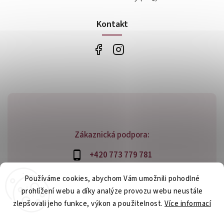
Kontakt
Zákaznická podpora:
+420 773 779 781
info@bossfood.cz
Používáme cookies, abychom Vám umožnili pohodlné
prohlížení webu a díky analýze provozu webu neustále
zlepšovali jeho funkce, výkon a použitelnost.
Více informací
Copyright 2026
bossfood.cz
. Všechna práva vyhrazena.
Nastavení