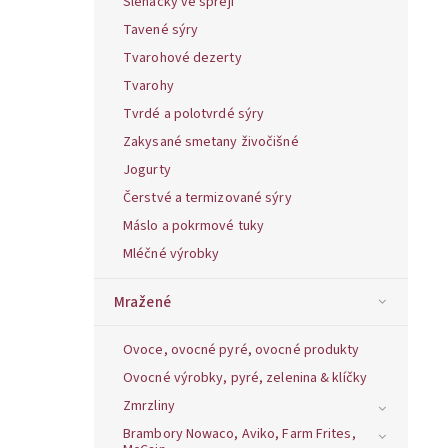
Šlehačky ve spreji
Tavené sýry
Tvarohové dezerty
Tvarohy
Tvrdé a polotvrdé sýry
Zakysané smetany živočišné
Jogurty
Čerstvé a termizované sýry
Máslo a pokrmové tuky
Mléčné výrobky
Mražené
Ovoce, ovocné pyré, ovocné produkty
Ovocné výrobky, pyré, zelenina & klíčky
Zmrzliny
Brambory Nowaco, Aviko, Farm Frites,