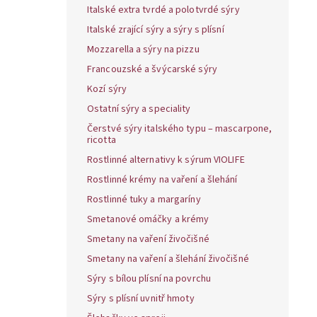
Italské extra tvrdé a polotvrdé sýry
Italské zrající sýry a sýry s plísní
Mozzarella a sýry na pizzu
Francouzské a švýcarské sýry
Kozí sýry
Ostatní sýry a speciality
Čerstvé sýry italského typu – mascarpone,
ricotta
Rostlinné alternativy k sýrum VIOLIFE
Rostlinné krémy na vaření a šlehání
Rostlinné tuky a margaríny
Smetanové omáčky a krémy
Smetany na vaření živočišné
Smetany na vaření a šlehání živočišné
Sýry s bílou plísní na povrchu
Sýry s plísní uvnitř hmoty