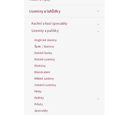
Uzeniny a lahůdky
Kachní a husí speciality
Uzeniny a paštiky
Anglické slaniny
Špek / Slanina
Italské šunky
Italské uzeniny
Klobásy
Malobalení
Měkké salámy
Ostatní uzeniny
Párky
Paštiky
Pršuty
Speciality