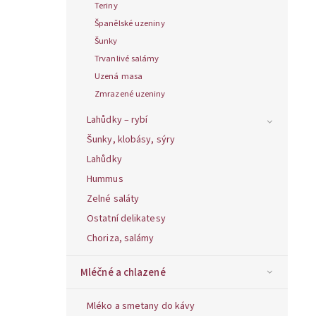
Teriny
Španělské uzeniny
Šunky
Trvanlivé salámy
Uzená masa
Zmrazené uzeniny
Lahůdky – rybí
Šunky, klobásy, sýry
Lahůdky
Hummus
Zelné saláty
Ostatní delikatesy
Choriza, salámy
Mléčné a chlazené
Mléko a smetany do kávy