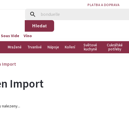
PLATBA A DOPRAVA
Hledat
 Sous Vide
Víno
Světové
Cukrářské
Mražené
Trvanlivé
Nápoje
Koření
kuchyně
potřeby
n Import
en Import
 nalezeny...