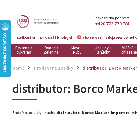
Zákaznická podpora:
+420 773 779 781
Grilování
Pro vaši kuchyni
Objevte kouzlo
AkceBoss
Pekárna a
Ovoce a
Maso a
Uzeniny a
Mléčné a
cukrárna
Zelenina
Ryby
lahůdky
chlazené
Domů
Prodávané značky
distributor: Borco Marke
/
/
distributor: Borco Mark
Žádné produkty značky
distributor: Borco Marken Import
nebyly