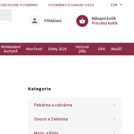
CZK
OBCHODNÍ PODMÍNKY
PODMÍNKY OCHRANY OSOBNÍCH ÚDAJŮ
KON
Nákupní košík
Přihlášení
Prázdný košík
Molekulární
Hotová
Non food
Dárky 2026
Děti
Mazlíčci
kuchyně
jídla
Kategorie
Pekárna a cukrárna
Ovoce a Zelenina
Maso a Ryby