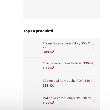
Top 10 produktů
Pikantní čedarové uhlíky AVIKO, 1
kg
389 Kč
Citronová kombucha ROY, 330 ml
133 Kč
Zázvorová kombucha ROY, 330 ml
133 Kč
Malinová kombucha ROY, 330 ml
133 Kč