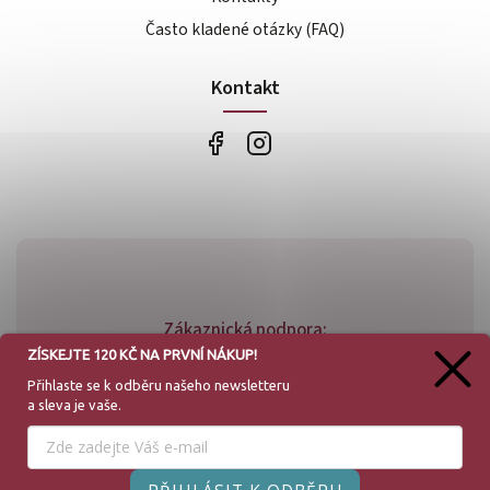
Často kladené otázky (FAQ)
Kontakt
Zákaznická podpora:
ZÍSKEJTE 120 KČ NA PRVNÍ NÁKUP!
+420 773 779 781
Přihlaste se k odběru našeho
newsletteru
a sleva je vaše.
info@bossfood.cz
Používáme cookies, abychom Vám umožnili pohodlné
prohlížení webu a díky analýze provozu webu neustále
zlepšovali jeho funkce, výkon a použitelnost.
Více informací