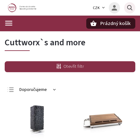
CZK
Prázdný košík
Hledat
Cuttworx`s and more
Otevřít filtr
Doporučujeme
Nejlevnější
Nejdražší
Nejprodávanější
Abecedně