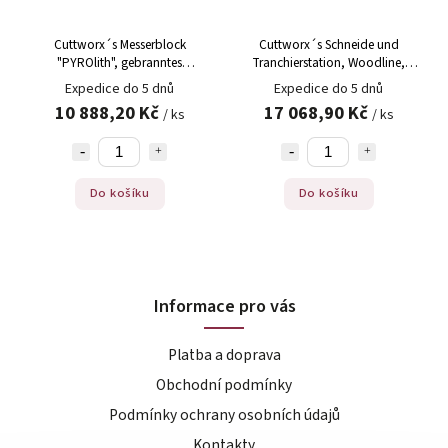
Cuttworx´s Messerblock
Cuttworx´s Schneide und
"PYROlith", gebranntes
Tranchierstation, Woodline,
Echtholz, magnetisch
580x380x75mm
Expedice do 5 dnů
Expedice do 5 dnů
10 888,20 Kč
17 068,90 Kč
/ ks
/ ks
Do košíku
Do košíku
Informace pro vás
Platba a doprava
Obchodní podmínky
Podmínky ochrany osobních údajů
Kontakty