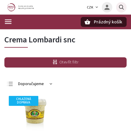
CZK
Prázdný košík
Hledat
Crema Lombardi snc
Otevřít filtr
Doporučujeme
Nejlevnější
CHLAZENÁ
Nejdražší
DOPRAVA
Nejprodávanější
Abecedně