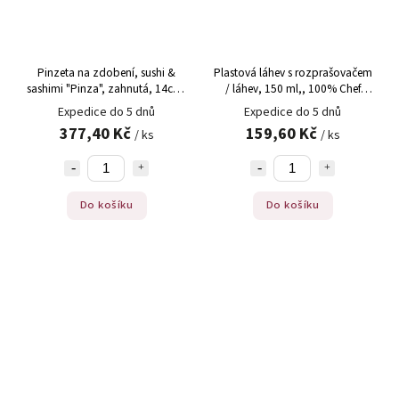
Pinzeta na zdobení, sushi &
Plastová láhev s rozprašovačem
sashimi "Pinza", zahnutá, 14cm,
/ láhev, 150 ml,, 100% Chef
100% Chef (P/34007), 1 ks
(130/0012)
Expedice do 5 dnů
Expedice do 5 dnů
377,40 Kč
159,60 Kč
/ ks
/ ks
Do košíku
Do košíku