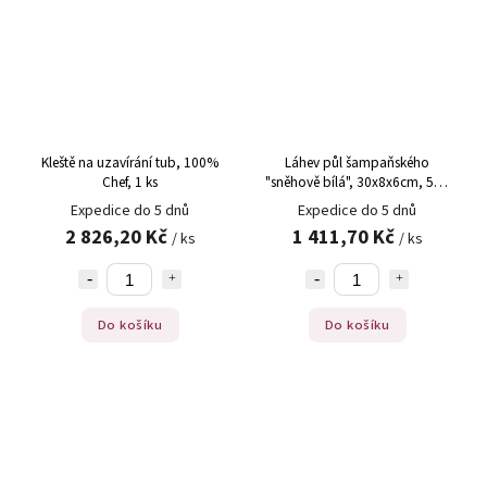
Kleště na uzavírání tub, 100%
Láhev půl šampaňského
Chef, 1 ks
"sněhově bílá", 30x8x6cm, 500
ml, 100%, Chef, 1 ks
Expedice do 5 dnů
Expedice do 5 dnů
2 826,20 Kč
1 411,70 Kč
/ ks
/ ks
Do košíku
Do košíku