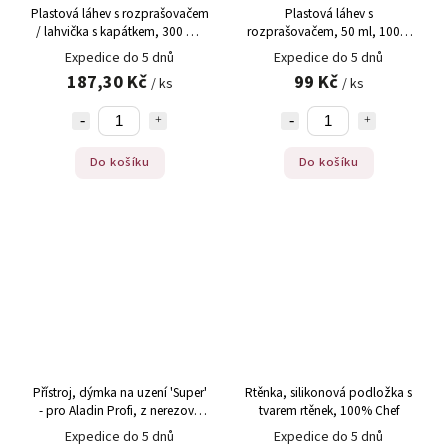
Plastová láhev s rozprašovačem
Plastová láhev s
/ lahvička s kapátkem, 300 ml,
rozprašovačem, 50 ml, 100%
100% Chef (130/0013)
Chef (130/0011)
Expedice do 5 dnů
Expedice do 5 dnů
187,30 Kč
99 Kč
/ ks
/ ks
Do košíku
Do košíku
Přístroj, dýmka na uzení 'Super'
Rtěnka, silikonová podložka s
- pro Aladin Profi, z nerezové
tvarem rtěnek, 100% Chef
oceli, ks
Expedice do 5 dnů
Expedice do 5 dnů