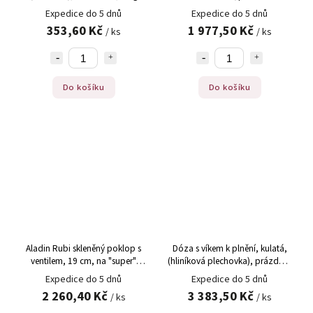
super Aladin ) 100% Chef, ks
Expedice do 5 dnů
Expedice do 5 dnů
353,60 Kč
1 977,50 Kč
/ ks
/ ks
Do košíku
Do košíku
Aladin Rubi skleněný poklop s
Dóza s víkem k plnění, kulatá,
ventilem, 19 cm, na "super"
(hliníková plechovka), prázdná,
Aladin Profi, ks
280 ml, 100% Chef, 50 ks
Expedice do 5 dnů
Expedice do 5 dnů
2 260,40 Kč
3 383,50 Kč
/ ks
/ ks