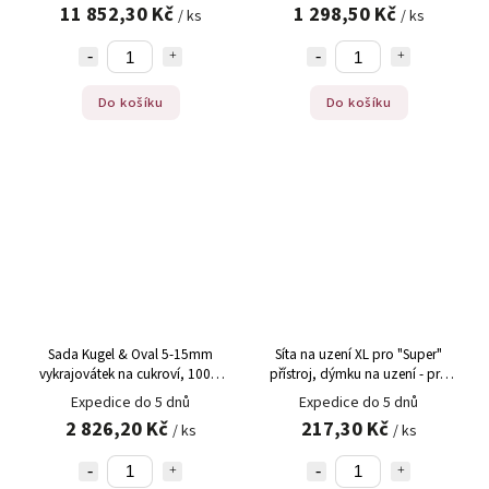
11 852,30 Kč
1 298,50 Kč
/ ks
/ ks
Do košíku
Do košíku
Sada Kugel & Oval 5-15mm
Síta na uzení XL pro "Super"
vykrajovátek na cukroví, 100%
přístroj, dýmku na uzení - pro
Chef (P/64597), 5 ks
Aladin Profi, 5 ks
Expedice do 5 dnů
Expedice do 5 dnů
2 826,20 Kč
217,30 Kč
/ ks
/ ks