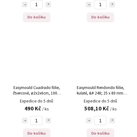
Do košíku
Do košíku
Easymould Cuadrado fólie,
Easymould Rendondo fólie,
čtvercové, ø2x2x6cm, 100%
kulaté, &# 248; 25 x 80 mm,
Chef (60/0008), 100 ks
100 fólií, 100% Chef (60/0006),
Expedice do 5 dnů
Expedice do 5 dnů
100 ks
490 Kč
508,10 Kč
/ ks
/ ks
Do košíku
Do košíku