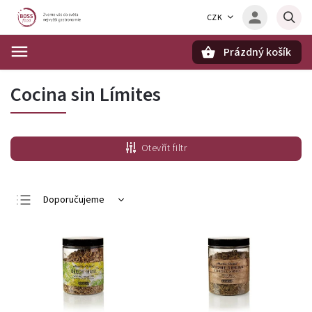
CZK
Prázdný košík
Hledat
Cocina sin Límites
Otevřít filtr
Doporučujeme
Nejlevnější
Nejdražší
Nejprodávanější
Abecedně