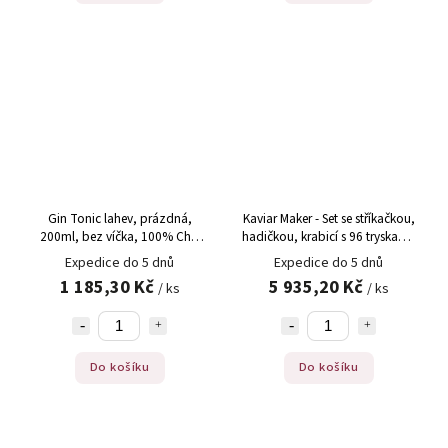
Gin Tonic lahev, prázdná,
Kaviar Maker - Set se stříkačkou,
200ml, bez víčka, 100% Chef
hadičkou, krabicí s 96 tryskami,
(100/0073), 24 ks
miskou a návodem, sada
Expedice do 5 dnů
Expedice do 5 dnů
1 185,30 Kč
5 935,20 Kč
/ ks
/ ks
Do košíku
Do košíku