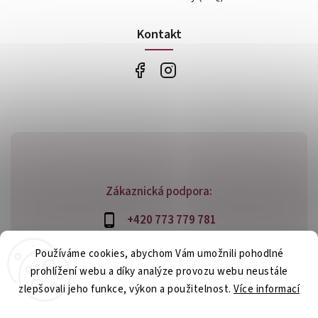
Kontakt
Zákaznická podpora:
+420 773 779 781
info@bossfood.cz
Používáme cookies, abychom Vám umožnili pohodlné
prohlížení webu a díky analýze provozu webu neustále
zlepšovali jeho funkce, výkon a použitelnost.
Více informací
Copyright 2026
bossfood.cz
. Všechna práva vyhrazena.
Nastavení