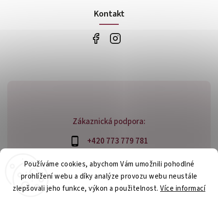
Kontakt
Zákaznická podpora:
+420 773 779 781
info@bossfood.cz
Používáme cookies, abychom Vám umožnili pohodlné
prohlížení webu a díky analýze provozu webu neustále
zlepšovali jeho funkce, výkon a použitelnost.
Více informací
Copyright 2026
bossfood.cz
. Všechna práva vyhrazena.
Nastavení
Vytvořil
Shoptet
| Design
Shoptak.cz