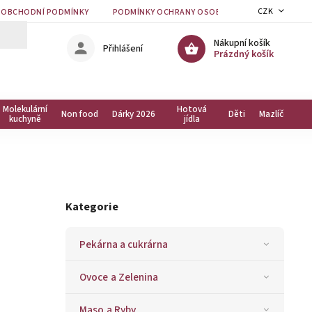
CZK
OBCHODNÍ PODMÍNKY
PODMÍNKY OCHRANY OSOBNÍCH ÚDAJŮ
KON
Nákupní košík
Přihlášení
Prázdný košík
Molekulární
Hotová
Non food
Dárky 2026
Děti
Mazlíčci
kuchyně
jídla
Kategorie
Pekárna a cukrárna
Ovoce a Zelenina
Maso a Ryby