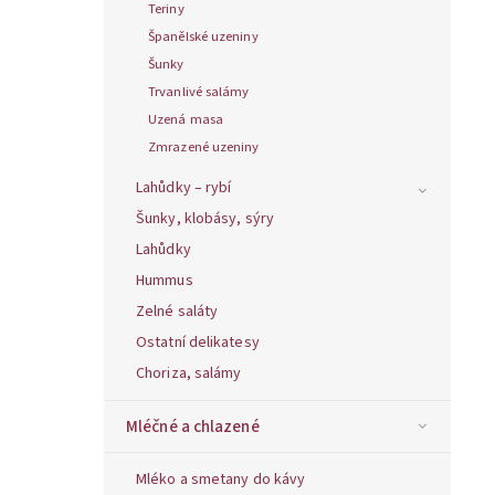
Teriny
Španělské uzeniny
Šunky
Trvanlivé salámy
Uzená masa
Zmrazené uzeniny
Lahůdky – rybí
Šunky, klobásy, sýry
Lahůdky
Hummus
Zelné saláty
Ostatní delikatesy
Choriza, salámy
Mléčné a chlazené
Mléko a smetany do kávy