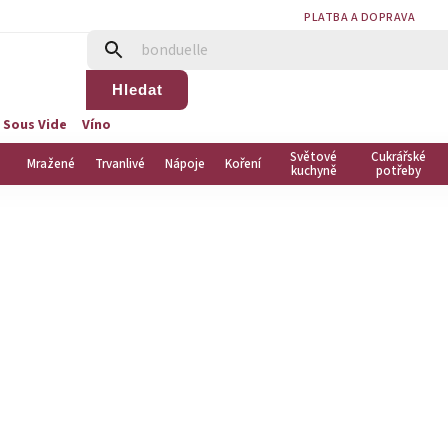
PLATBA A DOPRAVA
Hledat
 Sous Vide
Víno
Světové
Cukrářské
Mražené
Trvanlivé
Nápoje
Koření
kuchyně
potřeby