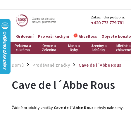
Zákaznická podpora:
+420 773 779 781
Grilování
Pro vaši kuchyni
Objevte kouzlo
AkceBoss
Pekárna a
Ovoce a
Maso a
Uzeniny a
Mléčné a
cukrárna
Zelenina
Ryby
lahůdky
chlazené
Domů
Prodávané značky
Cave de l´Abbe Rous
/
/
Cave de l´Abbe Rous
Žádné produkty značky
Cave de l´Abbe Rous
nebyly nalezeny...