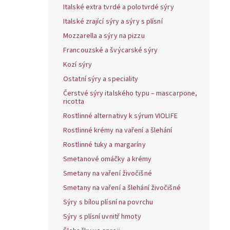
Italské extra tvrdé a polotvrdé sýry
Italské zrající sýry a sýry s plísní
Mozzarella a sýry na pizzu
Francouzské a švýcarské sýry
Kozí sýry
Ostatní sýry a speciality
Čerstvé sýry italského typu – mascarpone,
ricotta
Rostlinné alternativy k sýrum VIOLIFE
Rostlinné krémy na vaření a šlehání
Rostlinné tuky a margaríny
Smetanové omáčky a krémy
Smetany na vaření živočišné
Smetany na vaření a šlehání živočišné
Sýry s bílou plísní na povrchu
Sýry s plísní uvnitř hmoty