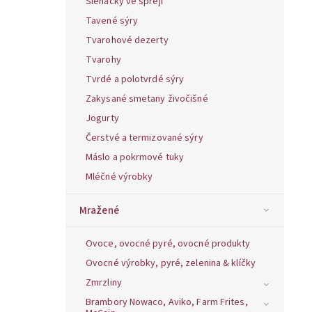
Šlehačky ve spreji
Tavené sýry
Tvarohové dezerty
Tvarohy
Tvrdé a polotvrdé sýry
Zakysané smetany živočišné
Jogurty
Čerstvé a termizované sýry
Máslo a pokrmové tuky
Mléčné výrobky
Mražené
Ovoce, ovocné pyré, ovocné produkty
Ovocné výrobky, pyré, zelenina & klíčky
Zmrzliny
Brambory Nowaco, Aviko, Farm Frites,