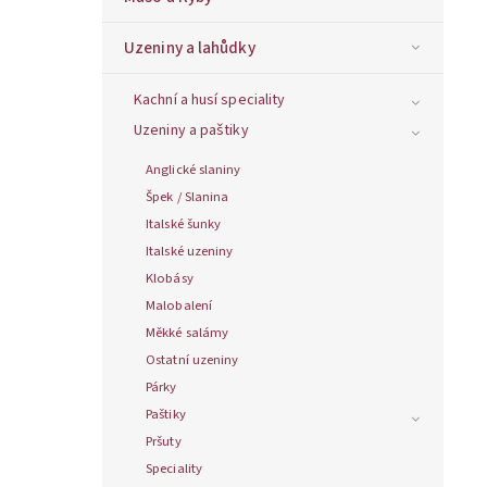
Uzeniny a lahůdky
Kachní a husí speciality
Uzeniny a paštiky
Anglické slaniny
Špek / Slanina
Italské šunky
Italské uzeniny
Klobásy
Malobalení
Měkké salámy
Ostatní uzeniny
Párky
Paštiky
Pršuty
Speciality