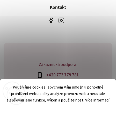
Kontakt
Zákaznická podpora:
+420 773 779 781
info@bossfood.cz
Používáme cookies, abychom Vám umožnili pohodlné
prohlížení webu a díky analýze provozu webu neustále
zlepšovali jeho funkce, výkon a použitelnost.
Více informací
Copyright 2026
bossfood.cz
. Všechna práva vyhrazena.
Nastavení
Vytvořil
Shoptet
| Design
Shoptak.cz