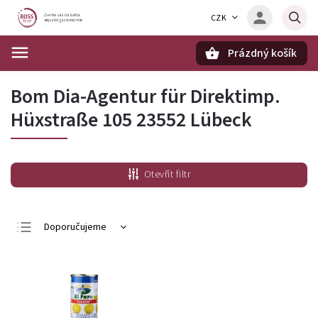
CZK
Prázdný košík
Hledat
Bom Dia-Agentur für Direktimp.
Hüxstraße 105 23552 Lübeck
Otevřít filtr
Doporučujeme
Nejlevnější
Nejdražší
Nejprodávanější