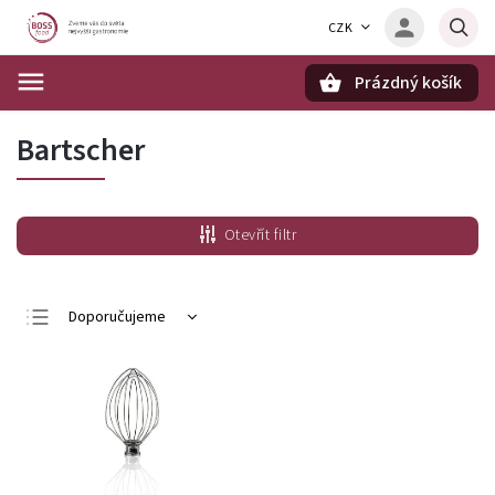
CZK
Prázdný košík
Hledat
Bartscher
Otevřít filtr
Doporučujeme
Nejlevnější
Nejdražší
Nejprodávanější
Abecedně