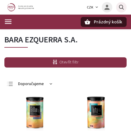
CZK
Prázdný košík
Hledat
BARA EZQUERRA S.A.
Otevřít filtr
Doporučujeme
Nejlevnější
Nejdražší
Nejprodávanější
Abecedně