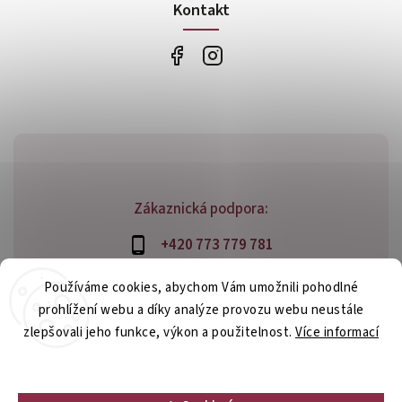
Kontakt
Zákaznická podpora:
+420 773 779 781
info@bossfood.cz
Používáme cookies, abychom Vám umožnili pohodlné
prohlížení webu a díky analýze provozu webu neustále
zlepšovali jeho funkce, výkon a použitelnost.
Více informací
Copyright 2026
bossfood.cz
. Všechna práva vyhrazena.
Nastavení
Vytvořil
Shoptet
| Design
Shoptak.cz