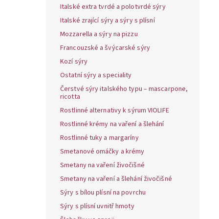
Italské extra tvrdé a polotvrdé sýry
Italské zrající sýry a sýry s plísní
Mozzarella a sýry na pizzu
Francouzské a švýcarské sýry
Kozí sýry
Ostatní sýry a speciality
Čerstvé sýry italského typu – mascarpone,
ricotta
Rostlinné alternativy k sýrum VIOLIFE
Rostlinné krémy na vaření a šlehání
Rostlinné tuky a margaríny
Smetanové omáčky a krémy
Smetany na vaření živočišné
Smetany na vaření a šlehání živočišné
Sýry s bílou plísní na povrchu
Sýry s plísní uvnitř hmoty