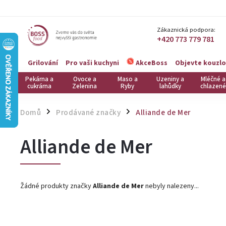
Zákaznická podpora:
+420 773 779 781
Grilování
Pro vaši kuchyni
Objevte kouzlo
AkceBoss
Pekárna a
Ovoce a
Maso a
Uzeniny a
Mléčné a
cukrárna
Zelenina
Ryby
lahůdky
chlazené
Domů
Prodávané značky
Alliande de Mer
/
/
Alliande de Mer
Žádné produkty značky
Alliande de Mer
nebyly nalezeny...