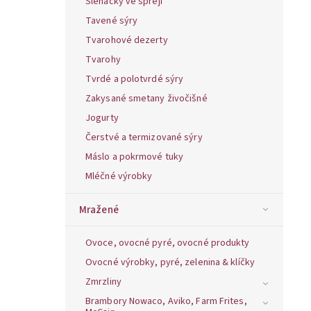
Šlehačky ve spreji
Tavené sýry
Tvarohové dezerty
Tvarohy
Tvrdé a polotvrdé sýry
Zakysané smetany živočišné
Jogurty
Čerstvé a termizované sýry
Máslo a pokrmové tuky
Mléčné výrobky
Mražené
Ovoce, ovocné pyré, ovocné produkty
Ovocné výrobky, pyré, zelenina & klíčky
Zmrzliny
Brambory Nowaco, Aviko, Farm Frites,