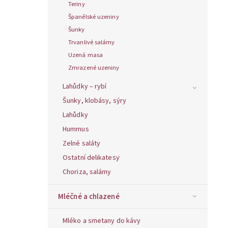
Teriny
Španělské uzeniny
Šunky
Trvanlivé salámy
Uzená masa
Zmrazené uzeniny
Lahůdky – rybí
Šunky, klobásy, sýry
Lahůdky
Hummus
Zelné saláty
Ostatní delikatesy
Choriza, salámy
Mléčné a chlazené
Mléko a smetany do kávy