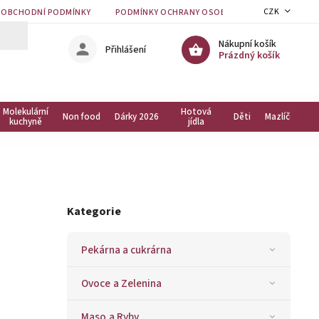
CZK
OBCHODNÍ PODMÍNKY
PODMÍNKY OCHRANY OSOBNÍCH ÚDAJŮ
KON
Nákupní košík
Přihlášení
Prázdný košík
Molekulární
Hotová
Non food
Dárky 2026
Děti
Mazlíčci
kuchyně
jídla
Kategorie
Pekárna a cukrárna
Ovoce a Zelenina
Maso a Ryby