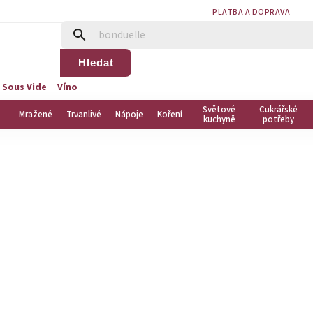
PLATBA A DOPRAVA
Hledat
 Sous Vide
Víno
Světové
Cukrářské
Mražené
Trvanlivé
Nápoje
Koření
kuchyně
potřeby