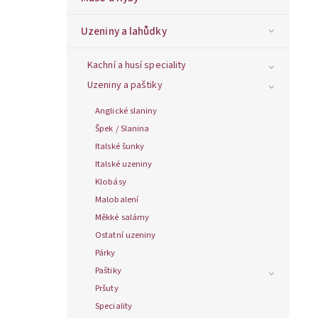
Uzeniny a lahůdky
Kachní a husí speciality
Uzeniny a paštiky
Anglické slaniny
Špek / Slanina
Italské šunky
Italské uzeniny
Klobásy
Malobalení
Měkké salámy
Ostatní uzeniny
Párky
Paštiky
Pršuty
Speciality