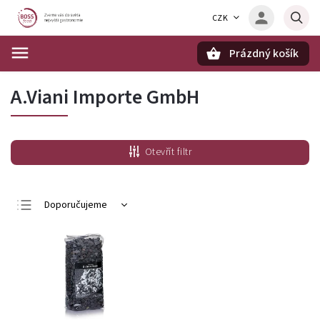
CZK
Prázdný košík
Hledat
A.Viani Importe GmbH
Otevřít filtr
Doporučujeme
Nejlevnější
Nejdražší
Nejprodávanější
Abecedně