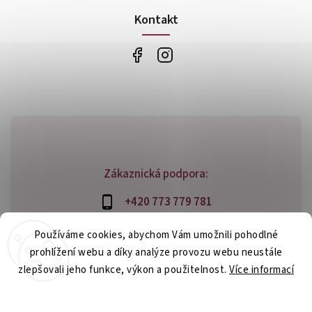
Kontakt
Zákaznická podpora:
+420 773 779 781
info@bossfood.cz
Používáme cookies, abychom Vám umožnili pohodlné
prohlížení webu a díky analýze provozu webu neustále
zlepšovali jeho funkce, výkon a použitelnost.
Více informací
Copyright 2026
bossfood.cz
. Všechna práva vyhrazena.
Nastavení
Vytvořil
Shoptet
| Design
Shoptak.cz