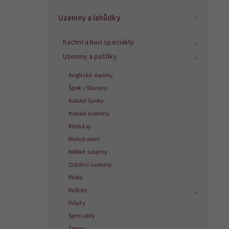
Uzeniny a lahůdky
Kachní a husí speciality
Uzeniny a paštiky
Anglické slaniny
Špek / Slanina
Italské šunky
Italské uzeniny
Klobásy
Malobalení
Měkké salámy
Ostatní uzeniny
Párky
Paštiky
Pršuty
Speciality
Teriny