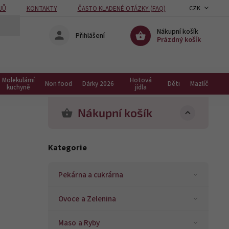
JŮ
KONTAKTY
ČASTO KLADENÉ OTÁZKY (FAQ)
CZK
Nákupní košík
Přihlášení
Prázdný košík
Molekulární
Hotová
Non food
Dárky 2026
Děti
Mazlíčci
kuchyně
jídla
Nákupní košík
Kategorie
Pekárna a cukrárna
Ovoce a Zelenina
Maso a Ryby