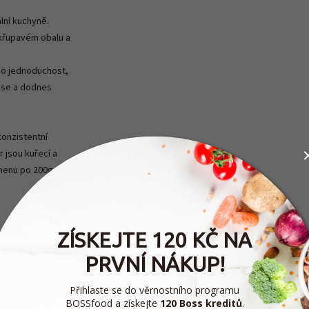
lní kuchyně.
 křupavém obalu a
ho jednoduchost,
čase a dodnes
onzistentní
 jsou kuřecí a
 menu po 200g
ZÍSKEJTE 120 KČ NA
PRVNÍ NÁKUP!
Přihlaste se do věrnostního programu
BOSSfood a získejte
120 Boss kreditů
.