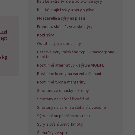
Italské extra tvrdé a polotvrdé sýry
Italské zrající sýry a sýry s plísní
Mozzarella a sýry na pizzu
Francouzské a švýcarské sýry
tzel
Kozí sýry
cept
Ostatní sýry a speciality
Čerstvé sýry italského typu – mascarpone,
5 kg
ricotta
Rostlinné alternativy k sýrum VIOLIFE
Rostlinné krémy na vaření a šlehání
Rostlinné tuky a margaríny
Smetanové omáčky a krémy
Smetany na vaření živočišné
Smetany na vaření a šlehání živočišné
Sýry s bílou plísní na povrchu
Sýry s plísní uvnitř hmoty
Šlehačky ve spreji