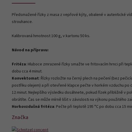
Předsmažené řízky z masa z vepřové kýty, obalené v autentické ví
strouhance.
Kalibrovaná hmotnost 100 g, v kartonu 50 ks.
Návod na přípravu:
Fritéza
: Hluboce zmrazené řízky smažte ve fritovacím hrnci při tep
dobu cca 4 minut.
Konvektomat
: Řízky rozložte na černý plech na pečení (bez pečicí
postřiku olejem) a při otevřené klapce pečte v horkém vzduchu po 
12 minut. Nejlepšího výsledku dosáhnete, pokud řízek přibližně v po
obrátíte. Čas se může mírně lišit v závislosti na výkonu použitého zař
Horkovzdušná fritéza
: Pečte při teplotě 195 °C po dobu cca 15 mi
Značka