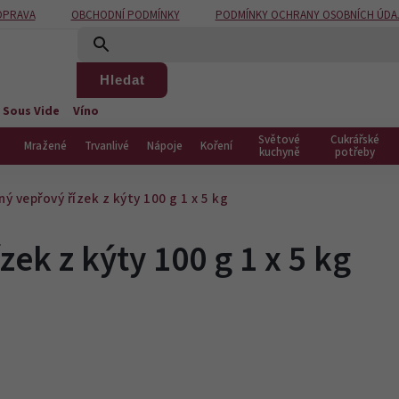
OPRAVA
OBCHODNÍ PODMÍNKY
PODMÍNKY OCHRANY OSOBNÍCH ÚDA
Hledat
 Sous Vide
Víno
Světové
Cukrářské
Mražené
Trvanlivé
Nápoje
Koření
kuchyně
potřeby
 vepřový řízek z kýty 100 g 1 x 5 kg
ek z kýty 100 g 1 x 5 kg