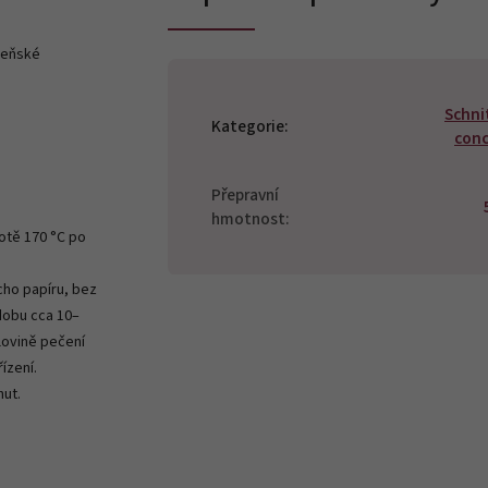
deňské
Schni
Kategorie
:
con
Přepravní
hmotnost
:
lotě 170 °C po
cho papíru, bez
dobu cca 10–
lovině pečení
ízení.
nut.