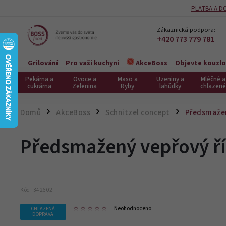
PLATBA A D
Zákaznická podpora:
+420 773 779 781
Grilování
Pro vaši kuchyni
Objevte kouzlo
AkceBoss
Pekárna a
Ovoce a
Maso a
Uzeniny a
Mléčné a
cukrárna
Zelenina
Ryby
lahůdky
chlazené
Domů
AkceBoss
Schnitzel concept
Předsmažený
/
/
/
Předsmažený vepřový říz
Kód:
342602
Neohodnoceno
CHLAZENÁ
DOPRAVA