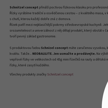
Schnitzel concept
přináší poctivou řízkovou klasiku pro profesioná
Řízky vyrábíme tradiční a osvědčenou cestou – z kvalitního masa, v
s chutí, kterou každý dobře zná z domova.
Řízek patří mezi nejklasičtější pokrmy středoevropské kuchyně. Je
srozumitelnost a univerzálnost z něj dělají produkt, který obstál v 
tvoří pevný základ gastronomie.
S produktovou řadou
Schnizel concept
máte zaručenou vysokou, k
kvalitu. Takže...
NEOBALUJTE.
Jen usmažte a prodávejte.
Na výběr
vepřové řízky ve velikostech od 45g mini řízečků na rauty a dětská
řízky, které zasytí každého.
Všechny produkty značky
Schnitzel concept