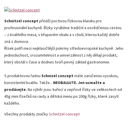
Schnitzel concept
přináší poctivou řízkovou klasiku pro
profesionální kuchyně. Řízky vyrábíme tradiční a osvědčenou cestou
– z kvalitního masa, v křupavém obalu a s chutí, kterou každý dobře
zná z domova.
Řízek patří mezi nejklasičtější pokrmy středoevropské kuchyně. Jeho
jednoduchost, srozumitelnost a univerzálnost z něj dělají produkt,
který obstál v čase a dodnes tvoří pevný základ gastronomie.
S produktovou řadou
Schnizel concept
máte zaručenou vysokou,
konzistentní kvalitu. Takže...
NEOBALUJTE.
Jen usmažte a
prodávejte.
Na výběr jsou
kuřecí a vepřové řízky ve velikostech od
45g mini řízečků na rauty a dětská menu po 200g řízky, které zasytí
každého.
Všechny produkty značky
Schnitzel concept