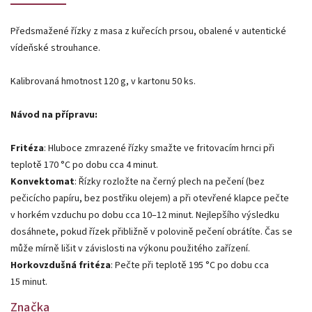
Předsmažené řízky z masa z kuřecích prsou, obalené v autentické
vídeňské strouhance.
Kalibrovaná hmotnost 120 g, v kartonu 50 ks.
Návod na přípravu:
Fritéza
: Hluboce zmrazené řízky smažte ve fritovacím hrnci při
teplotě 170 °C po dobu cca 4 minut.
Konvektomat
: Řízky rozložte na černý plech na pečení (bez
pečicícho papíru, bez postřiku olejem) a při otevřené klapce pečte
v horkém vzduchu po dobu cca 10–12 minut. Nejlepšího výsledku
dosáhnete, pokud řízek přibližně v polovině pečení obrátíte. Čas se
může mírně lišit v závislosti na výkonu použitého zařízení.
Horkovzdušná fritéza
: Pečte při teplotě 195 °C po dobu cca
15 minut.
Značka