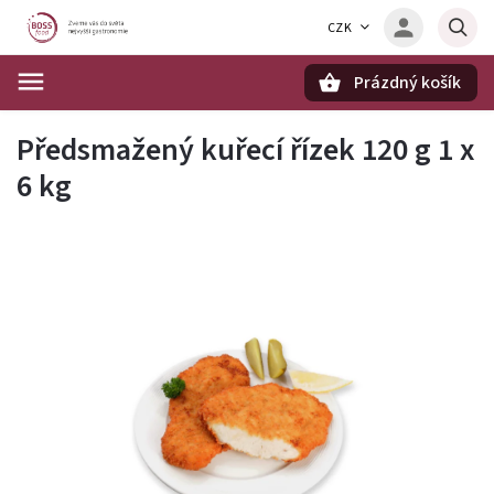
CZK
Prázdný košík
Hledat
Předsmažený kuřecí řízek 120 g 1 x
6 kg