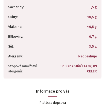
Sacharidy
:
1,5 g
Cukry
:
<0,5 g
Vláknina
:
<0,5 g
Bílkoviny
:
0,7 g
Sůl
:
3,5 g
Alergeny
:
Neobsahuje
Stopová množství
12 SO2 A SIŘIČITANY, 09
alergenů
:
CELER
Informace pro vás
Platba a doprava