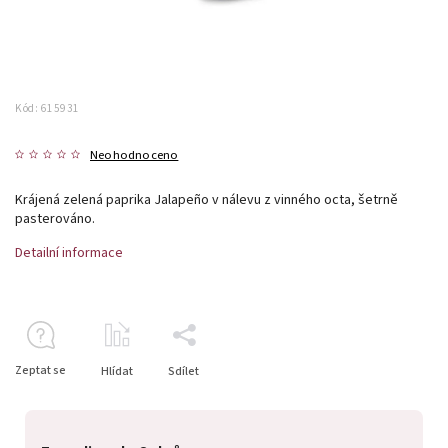
Kód:
615931
Neohodnoceno
Krájená zelená paprika Jalapeño v nálevu z vinného octa, šetrně
pasterováno.
Detailní informace
Zeptat se
Hlídat
Sdílet