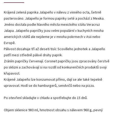
Krájená zelená paprika Jalapeño v nálevu z vinného octa, šetrně
pasterováno. Jalapeño je formou papriky seté a pochází z Mexika.
Jméno dostala podle hlavního města mexického státu Veracruz
Jalapa. Jalapeňo papričky jsou velmi populární v kuchyních mnoha
amerických států ale nejdeme je v mnoha pokrmech v Asii nebo
Evropě.
Pálivost dosahuje tří až deseti tisíc Scovilleho jednotek a Jalapeño
patří mezi středně pálivé druhy paprik.
Zráním papričky červenají. Coronet papričky jsou zpracovány čerstvě
po sklizni a zachovávají si na rozdíl od konkurenčních produktů svoji
křupavost.
Krájené Jalapeño lze konzumovat přímo, dají se ale také tepelně
upravovat. Hodí se do hamburgerů, sendvičů nebo na pizzu.
Po otevření skladujte v chladu a spotřebujte do 15 dnů.
Objem sklenice 980 ml, hmotnost obsahu s nálevem 960 g, pevný