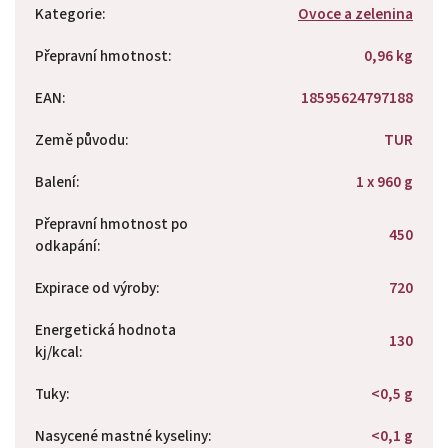
Kategorie
:
Ovoce a zelenina
Přepravní hmotnost
:
0,96 kg
EAN
:
18595624797188
Země původu
:
TUR
Balení
:
1 x 960 g
Přepravní hmotnost po
450
odkapání
:
Expirace od výroby
:
720
Energetická hodnota
130
kj/kcal
:
Tuky
:
<0,5 g
Nasycené mastné kyseliny
:
<0,1 g