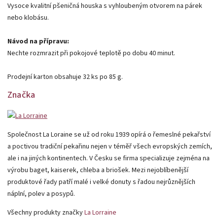
Vysoce kvalitní pšeničná houska s vyhloubeným otvorem na párek
nebo klobásu.
Návod na přípravu:
Nechte rozmrazit při pokojové teplotě po dobu 40 minut.
Prodejní karton obsahuje 32 ks po 85 g.
Značka
Společnost La Loraine se už od roku 1939 opírá o řemeslné pekařství
a poctivou tradiční pekařinu nejen v téměř všech evropských zemích,
ale i na jiných kontinentech. V Česku se firma specializuje zejména na
výrobu baget, kaiserek, chleba a briošek. Mezi nejoblíbenější
produktové řady patří malé i velké donuty s řadou nejrůznějších
náplní, polev a posypů.
Všechny produkty značky
La Lorraine