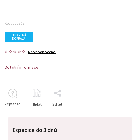
Kód:
335808
CHLAZENÁ
DOPRAVA
Neohodnoceno
Detailní informace
Zeptat se
Hlídat
Sdílet
Expedice do 3 dnů