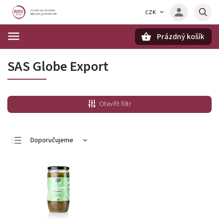
CZK
Prázdný košík
Hledat
SAS Globe Export
Otevřít filtr
Doporučujeme
Nejlevnější
Nejdražší
Nejprodávanější
Abecedně