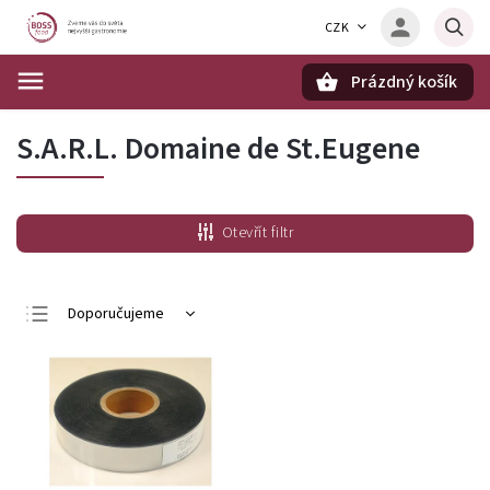
CZK
Prázdný košík
Hledat
S.A.R.L. Domaine de St.Eugene
Otevřít filtr
Doporučujeme
Nejlevnější
Nejdražší
Nejprodávanější
Abecedně