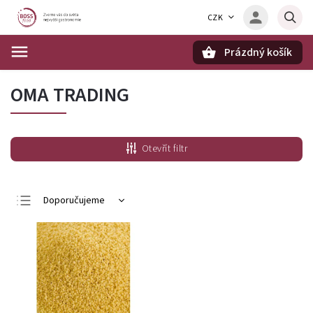
CZK
Prázdný košík
Hledat
OMA TRADING
Otevřít filtr
Doporučujeme
Nejlevnější
Nejdražší
Nejprodávanější
Abecedně