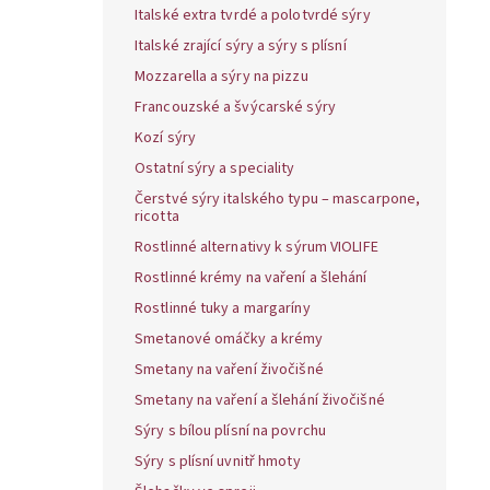
Italské extra tvrdé a polotvrdé sýry
Italské zrající sýry a sýry s plísní
Mozzarella a sýry na pizzu
Francouzské a švýcarské sýry
Kozí sýry
Ostatní sýry a speciality
Čerstvé sýry italského typu – mascarpone,
ricotta
Rostlinné alternativy k sýrum VIOLIFE
Rostlinné krémy na vaření a šlehání
Rostlinné tuky a margaríny
Smetanové omáčky a krémy
Smetany na vaření živočišné
Smetany na vaření a šlehání živočišné
Sýry s bílou plísní na povrchu
Sýry s plísní uvnitř hmoty