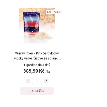
Kód:
22352
Murray River - Pink Salt vločky,
vločky velké růžové ze solanky,
Austrálie, 150 g
Expedice do 5 dnů
389,90 Kč
/ ks
Do košíku