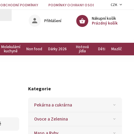
CZK
OBCHODNÍ PODMÍNKY
PODMÍNKY OCHRANY OSOBNÍCH ÚDAJŮ
KON
Nákupní košík
Přihlášení
Prázdný košík
Molekulární
Hotová
Non food
Dárky 2026
Děti
Mazlíčci
kuchyně
jídla
Kategorie
Pekárna a cukrárna
Ovoce a Zelenina
ě
Maso a Ryby