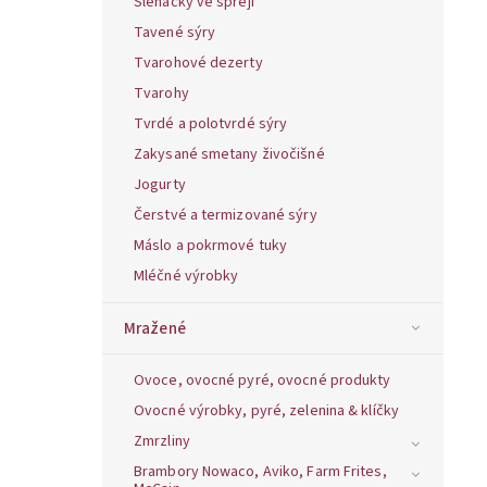
Šlehačky ve spreji
Tavené sýry
Tvarohové dezerty
Tvarohy
Tvrdé a polotvrdé sýry
Zakysané smetany živočišné
Jogurty
Čerstvé a termizované sýry
Máslo a pokrmové tuky
Mléčné výrobky
Mražené
Ovoce, ovocné pyré, ovocné produkty
Ovocné výrobky, pyré, zelenina & klíčky
Zmrzliny
Brambory Nowaco, Aviko, Farm Frites,