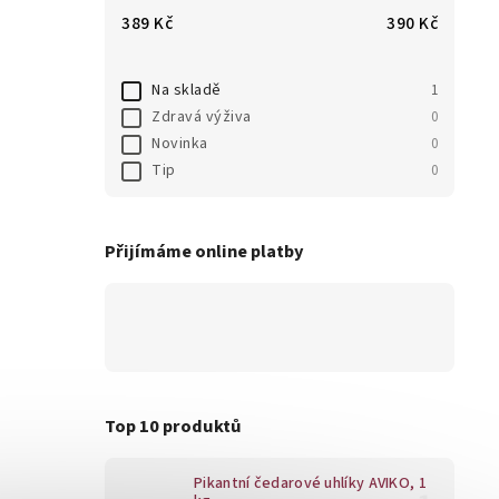
389
Kč
390
Kč
Na skladě
1
Zdravá výživa
0
Novinka
0
Tip
0
Přijímáme online platby
Top 10 produktů
Pikantní čedarové uhlíky AVIKO, 1