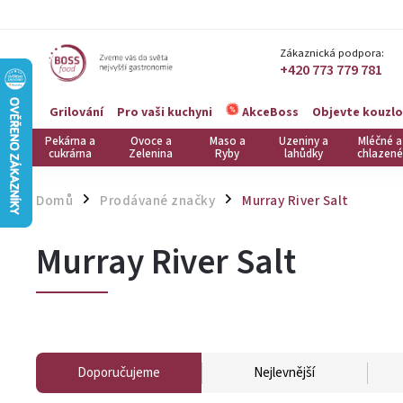
Zákaznická podpora:
+420 773 779 781
Grilování
Pro vaši kuchyni
Objevte kouzlo
AkceBoss
Pekárna a
Ovoce a
Maso a
Uzeniny a
Mléčné a
cukrárna
Zelenina
Ryby
lahůdky
chlazené
Domů
Prodávané značky
Murray River Salt
/
/
Murray River Salt
Doporučujeme
Nejlevnější