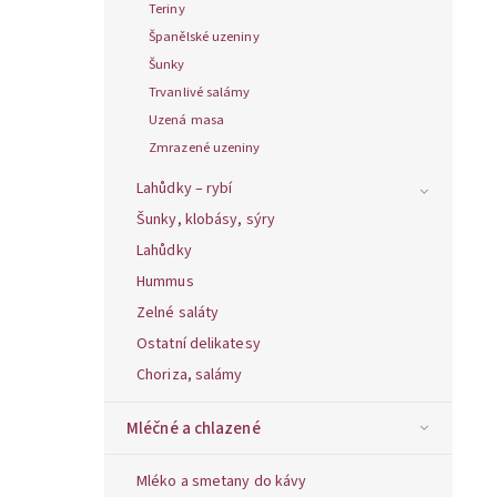
Teriny
Španělské uzeniny
Šunky
Trvanlivé salámy
Uzená masa
Zmrazené uzeniny
Lahůdky – rybí
Šunky, klobásy, sýry
Lahůdky
Hummus
Zelné saláty
Ostatní delikatesy
Choriza, salámy
Mléčné a chlazené
Mléko a smetany do kávy