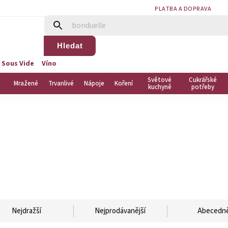
PLATBA A DOPRAVA
Hledat
 Sous Vide
Víno
Světové
Cukrářské
Mražené
Trvanlivé
Nápoje
Koření
kuchyně
potřeby
Nejdražší
Nejprodávanější
Abecedn