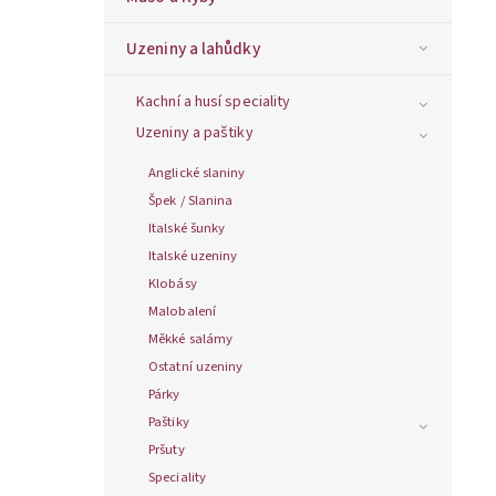
Uzeniny a lahůdky
Kachní a husí speciality
Uzeniny a paštiky
Anglické slaniny
Špek / Slanina
Italské šunky
Italské uzeniny
Klobásy
Malobalení
Měkké salámy
Ostatní uzeniny
Párky
Paštiky
Pršuty
Speciality