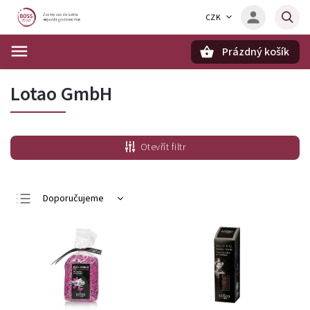
CZK
Prázdný košík
Hledat
Lotao GmbH
Otevřít filtr
Doporučujeme
Nejlevnější
Nejdražší
Nejprodávanější
Abecedně