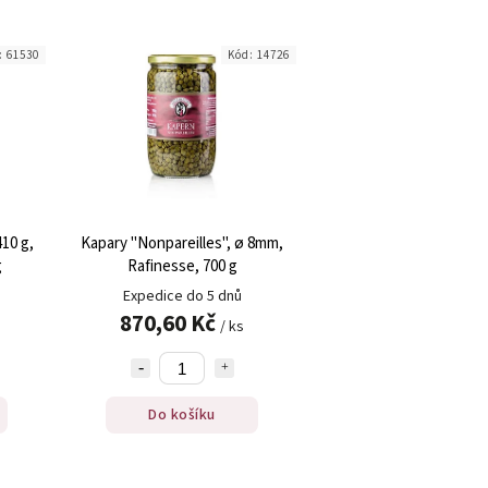
:
61530
Kód:
14726
410 g,
Kapary "Nonpareilles", ø 8mm,
g
Rafinesse, 700 g
Expedice do 5 dnů
870,60 Kč
/ ks
Do košíku