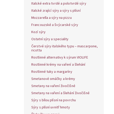
Italské extra tvrdé a polotvrdé sýry
Italské zrající sýry a sýry s plísní
Mozzarella a sýry na pizzu
Francouzské a švýcarské sýry
Kozí sýry
Ostatní sýry a speciality
Čerstvé sýry italského typu – mascarpone,
ricotta
Rostlinné alternativy k sýrum VIOLIFE
Rostlinné krémy na vaření a šlehání
Rostlinné tuky a margaríny
Smetanové omáčky a krémy
Smetany na vaření živočišné
Smetany na vaření a šlehání živočišné
Sýry s bílou plísní na povrchu
Sýry s plísní uvnitř hmoty