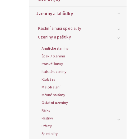
Uzeniny a lahůdky
Kachní a husí speciality
Uzeniny a paštiky
Anglické slaniny
Špek / Slanina
Italské šunky
Italské uzeniny
Klobásy
Malobalení
Měkké salámy
Ostatní uzeniny
Párky
Paštiky
Pršuty
Speciality