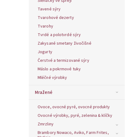
Šlehačky ve spreji
Tavené sýry
Tvarohové dezerty
Tvarohy
Tvrdé a polotvrdé sýry
Zakysané smetany živočišné
Jogurty
Čerstvé a termizované sýry
Máslo a pokrmové tuky
Mléčné výrobky
Mražené
Ovoce, ovocné pyré, ovocné produkty
Ovocné výrobky, pyré, zelenina & klíčky
Zmrzliny
Brambory Nowaco, Aviko, Farm Frites,