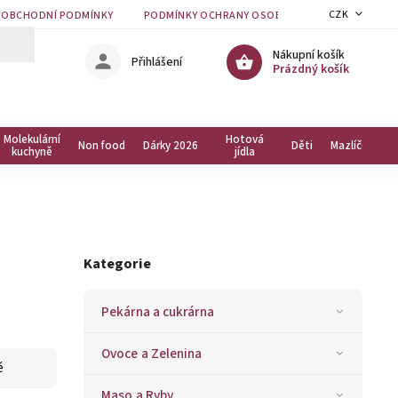
CZK
OBCHODNÍ PODMÍNKY
PODMÍNKY OCHRANY OSOBNÍCH ÚDAJŮ
KON
Nákupní košík
Přihlášení
Prázdný košík
Molekulární
Hotová
Non food
Dárky 2026
Děti
Mazlíčci
kuchyně
jídla
Kategorie
Pekárna a cukrárna
Ovoce a Zelenina
ě
Maso a Ryby