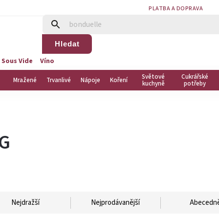
PLATBA A DOPRAVA
Hledat
 Sous Vide
Víno
Světové
Cukrářské
Mražené
Trvanlivé
Nápoje
Koření
kuchyně
potřeby
G
KG
Nejdražší
Nejprodávanější
Abecedn