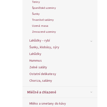
Teriny
Španělské uzeniny
Šunky
Trvanlivé salámy
Uzená masa
Zmrazené uzeniny
Lahůdky – rybí
Šunky, klobásy, sýry
Lahůdky
Hummus
Zelné saláty
Ostatní delikatesy
Choriza, salámy
Mléčné a chlazené
Mléko a smetany do kávy