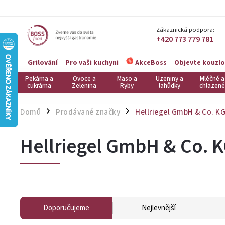
Zákaznická podpora:
+420 773 779 781
Grilování
Pro vaši kuchyni
Objevte kouzlo
AkceBoss
Pekárna a
Ovoce a
Maso a
Uzeniny a
Mléčné a
cukrárna
Zelenina
Ryby
lahůdky
chlazené
Domů
Prodávané značky
Hellriegel GmbH & Co. K
/
/
Hellriegel GmbH & Co. 
Doporučujeme
Nejlevnější