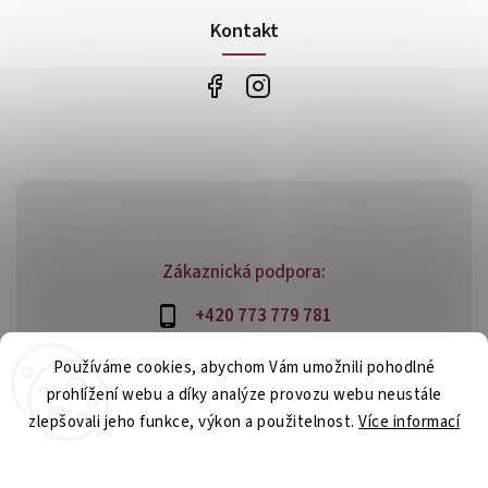
Kontakt
Zákaznická podpora:
+420 773 779 781
info@bossfood.cz
Používáme cookies, abychom Vám umožnili pohodlné
prohlížení webu a díky analýze provozu webu neustále
zlepšovali jeho funkce, výkon a použitelnost.
Více informací
Copyright 2026
bossfood.cz
. Všechna práva vyhrazena.
Nastavení
Vytvořil
Shoptet
| Design
Shoptak.cz