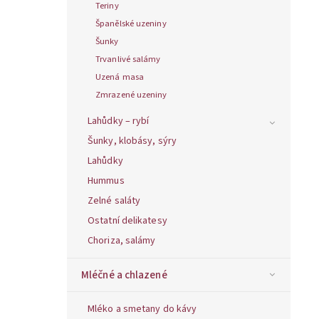
Teriny
Španělské uzeniny
Šunky
Trvanlivé salámy
Uzená masa
Zmrazené uzeniny
Lahůdky – rybí
Šunky, klobásy, sýry
Lahůdky
Hummus
Zelné saláty
Ostatní delikatesy
Choriza, salámy
Mléčné a chlazené
Mléko a smetany do kávy