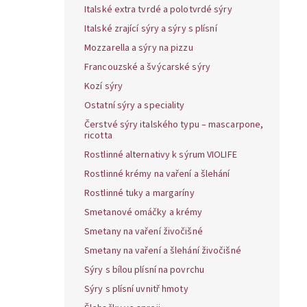
Italské extra tvrdé a polotvrdé sýry
Italské zrající sýry a sýry s plísní
Mozzarella a sýry na pizzu
Francouzské a švýcarské sýry
Kozí sýry
Ostatní sýry a speciality
Čerstvé sýry italského typu – mascarpone,
ricotta
Rostlinné alternativy k sýrum VIOLIFE
Rostlinné krémy na vaření a šlehání
Rostlinné tuky a margaríny
Smetanové omáčky a krémy
Smetany na vaření živočišné
Smetany na vaření a šlehání živočišné
Sýry s bílou plísní na povrchu
Sýry s plísní uvnitř hmoty