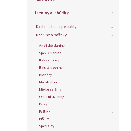
Uzeniny a lahůdky
Kachní a husí speciality
Uzeniny a paštiky
Anglické slaniny
Špek / Slanina
Italské šunky
Italské uzeniny
Klobásy
Malobalení
Měkké salámy
Ostatní uzeniny
Párky
Paštiky
Pršuty
Speciality