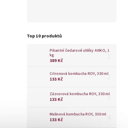
Top 10 produktů
Pikantní čedarové uhlíky AVIKO, 1
kg
389 Kč
Citronová kombucha ROY, 330 ml
133 Kč
Zázvorová kombucha ROY, 330 ml
133 Kč
Malinová kombucha ROY, 330 ml
133 Kč