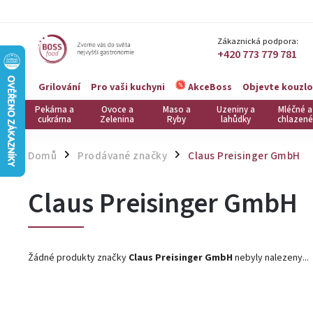
Zákaznická podpora:
+420 773 779 781
Grilování
Pro vaši kuchyni
Objevte kouzlo
AkceBoss
Pekárna a
Ovoce a
Maso a
Uzeniny a
Mléčné a
cukrárna
Zelenina
Ryby
lahůdky
chlazené
Domů
Prodávané značky
Claus Preisinger GmbH
/
/
Claus Preisinger GmbH
Žádné produkty značky
Claus Preisinger GmbH
nebyly nalezeny...