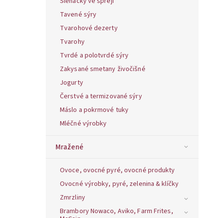
Šlehačky ve spreji
Tavené sýry
Tvarohové dezerty
Tvarohy
Tvrdé a polotvrdé sýry
Zakysané smetany živočišné
Jogurty
Čerstvé a termizované sýry
Máslo a pokrmové tuky
Mléčné výrobky
Mražené
Ovoce, ovocné pyré, ovocné produkty
Ovocné výrobky, pyré, zelenina & klíčky
Zmrzliny
Brambory Nowaco, Aviko, Farm Frites,