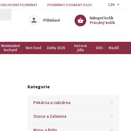
CZK
OBCHODNÍ PODMÍNKY
PODMÍNKY OCHRANY OSOBNÍCH ÚDAJŮ
KON
Nákupní košík
Přihlášení
Prázdný košík
Molekulární
Hotová
Non food
Dárky 2026
Děti
Mazlíčci
kuchyně
jídla
Kategorie
Pekárna a cukrárna
Ovoce a Zelenina
Maso a Ryby