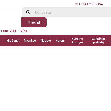
PLATBA A DOPRAVA
Hledat
 Sous Vide
Víno
Světové
Cukrářské
Mražené
Trvanlivé
Nápoje
Koření
kuchyně
potřeby