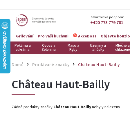
Zákaznická podpora:
+420 773 779 781
Grilování
Pro vaši kuchyni
Objevte kouzlo
AkceBoss
Pekárna a
Ovoce a
Maso a
Uzeniny a
Mléčné a
cukrárna
Zelenina
Ryby
lahůdky
chlazené
Domů
Prodávané značky
Château Haut-Bailly
/
/
Château Haut-Bailly
Žádné produkty značky
Château Haut-Bailly
nebyly nalezeny...