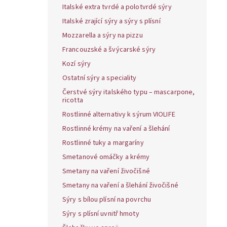
Italské extra tvrdé a polotvrdé sýry
Italské zrající sýry a sýry s plísní
Mozzarella a sýry na pizzu
Francouzské a švýcarské sýry
Kozí sýry
Ostatní sýry a speciality
Čerstvé sýry italského typu – mascarpone,
ricotta
Rostlinné alternativy k sýrum VIOLIFE
Rostlinné krémy na vaření a šlehání
Rostlinné tuky a margaríny
Smetanové omáčky a krémy
Smetany na vaření živočišné
Smetany na vaření a šlehání živočišné
Sýry s bílou plísní na povrchu
Sýry s plísní uvnitř hmoty