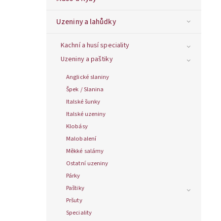
Uzeniny a lahůdky
Kachní a husí speciality
Uzeniny a paštiky
Anglické slaniny
Špek / Slanina
Italské šunky
Italské uzeniny
Klobásy
Malobalení
Měkké salámy
Ostatní uzeniny
Párky
Paštiky
Pršuty
Speciality