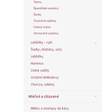
Teriny
Španělské uzeniny
Šunky
Trvanlivé salámy
Uzená masa
Zmrazené uzeniny
Lahůdky – rybí
Šunky, klobásy, sýry
Lahůdky
Hummus
Zelné saláty
Ostatní delikatesy
Choriza, salámy
Mléčné a chlazené
Mléko a smetany do kávy