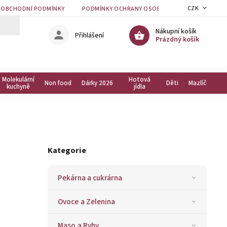
CZK
OBCHODNÍ PODMÍNKY
PODMÍNKY OCHRANY OSOBNÍCH ÚDAJŮ
KON
Nákupní košík
Přihlášení
Prázdný košík
Molekulární
Hotová
Non food
Dárky 2026
Děti
Mazlíčci
kuchyně
jídla
Kategorie
Pekárna a cukrárna
Ovoce a Zelenina
Maso a Ryby