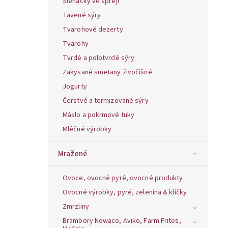
Šlehačky ve spreji
Tavené sýry
Tvarohové dezerty
Tvarohy
Tvrdé a polotvrdé sýry
Zakysané smetany živočišné
Jogurty
Čerstvé a termizované sýry
Máslo a pokrmové tuky
Mléčné výrobky
Mražené
Ovoce, ovocné pyré, ovocné produkty
Ovocné výrobky, pyré, zelenina & klíčky
Zmrzliny
Brambory Nowaco, Aviko, Farm Frites,