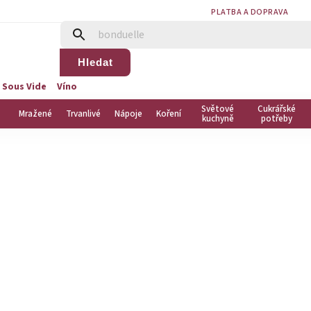
PLATBA A DOPRAVA
Hledat
 Sous Vide
Víno
Světové
Cukrářské
Mražené
Trvanlivé
Nápoje
Koření
kuchyně
potřeby