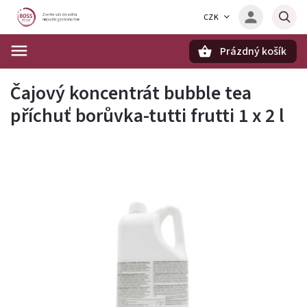
CZK
Prázdný košík
Hledat
Čajový koncentrát bubble tea
příchuť borůvka-tutti frutti 1 x 2 l