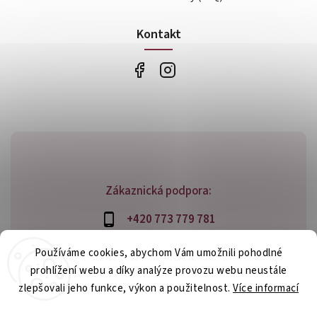
Kontakt
Zákaznická podpora:
+420 773 779 781
info@bossfood.cz
Používáme cookies, abychom Vám umožnili pohodlné
prohlížení webu a díky analýze provozu webu neustále
zlepšovali jeho funkce, výkon a použitelnost.
Více informací
Copyright 2026
bossfood.cz
. Všechna práva vyhrazena.
Nastavení